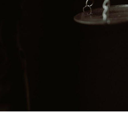
📧 kancelaria@radcarosa.pl