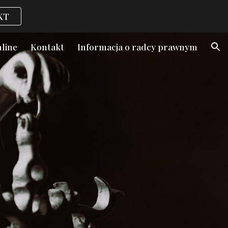
KT
ion
nline
Kontakt
Informacja o radcy prawnym