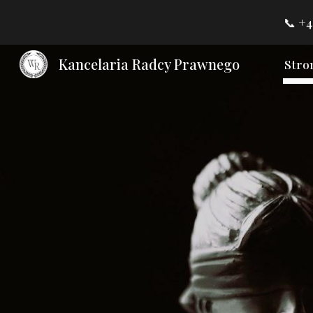
📞 +4
Sk
Kancelaria Radcy Prawnego
Stro