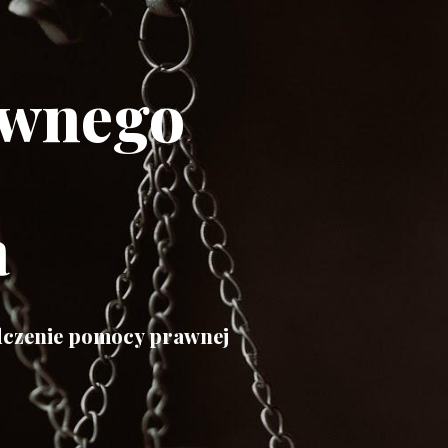
awnego
a
adczenie pomocy prawnej