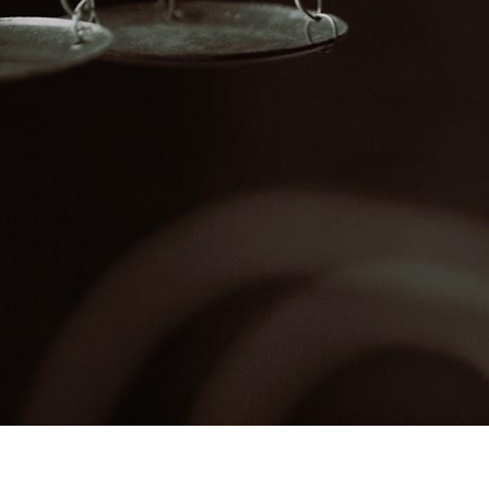
💼 ul. Kielecka 5/8, 31-526 Kraków