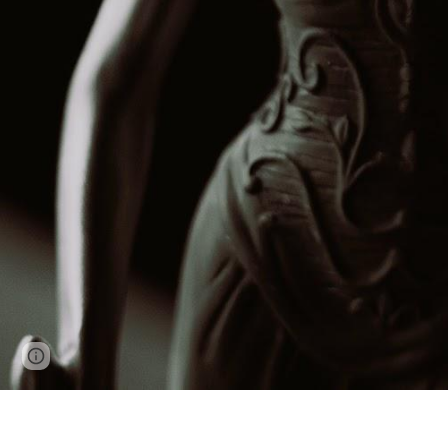
Google Sites
Report abuse
📞 +48 662 339 658 - radca prawny