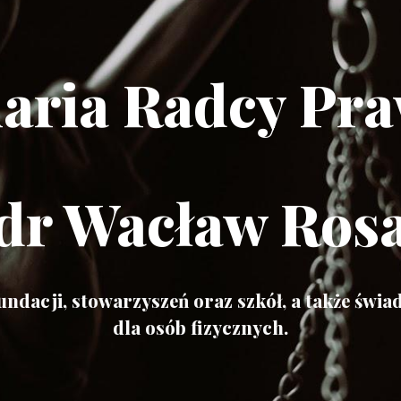
laria Radcy Pr
dr Wacław Ros
undacji, stowarzyszeń oraz szkół, a także świ
dla osób fizycznych.