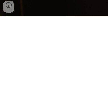
📞 +48 662 339 658 - radca prawny
📧 kancelaria@radcarosa.pl
📧 sekretariat@radcarosa.pl
💼 ul. Kielecka 5/8, 31-526 Kraków