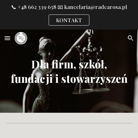
📞 +48 662 339 658 ㅤ📧 kancelaria@radcarosa.pl
Skip to main content
Skip to navigation
KONTAKT
Dla firm, szkół,
fundacji i stowarzyszeń